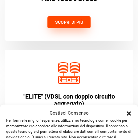
SCOPRI DI PIÙ
"ELITE" (VDSL con doppio circuito
aggregato)
Gestisci Consenso
Per fornire le migliori esperienze, utilizziamo tecnologie come i cookie per
memorizzare e/o accedere alle informazioni del dispositivo. Il consenso a
SCOPRI DI PIÙ
queste tecnologie ci permetterà di elaborare dati come il comportamento di
navigazione o ID unici su questo sito. Non acconsentire o ritirare il