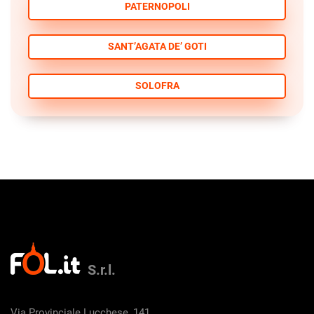
PATERNOPOLI
SANT’AGATA DE’ GOTI
SOLOFRA
S.r.l.
Via Provinciale Lucchese, 141