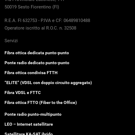
50019 Sesto Fiorentino (FI)
R.E.A. FI 632753 - P.IVA e CF: 06489810488
Operatore iscritto al R.O.C. n. 32508
Servizi
Fibra ottica dedicata punto-punto
Ponte radio dedicato punto-punto
Fibra ottica condivisa FTTH
“ELITE” (VDSL con doppio circuito aggregato)
Fibra VDSL e FTTC
Fibra ottica FTTO (Fiber to the Office)
Ponte radio punto-multipunto
LEO – Internet satellitare
Satellitare KA-SAT ibrido