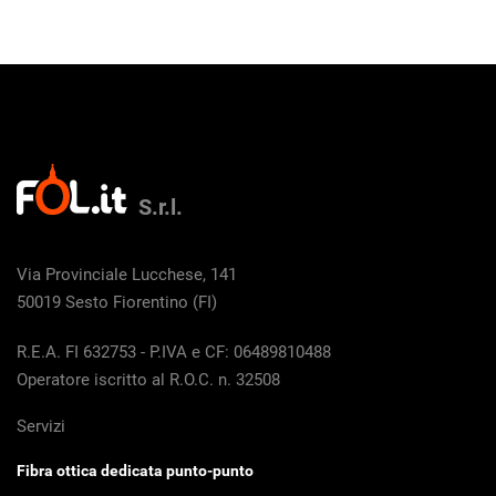
S.r.l.
Via Provinciale Lucchese, 141
50019 Sesto Fiorentino (FI)
R.E.A. FI 632753 - P.IVA e CF: 06489810488
Operatore iscritto al R.O.C. n. 32508
Servizi
Fibra ottica dedicata punto-punto