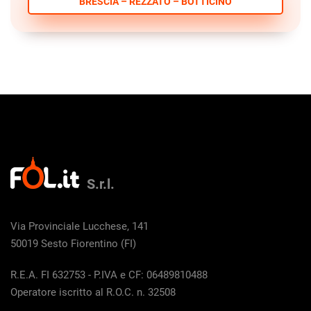
BRESCIA – REZZATO – BOTTICINO
S.r.l.
Via Provinciale Lucchese, 141
50019 Sesto Fiorentino (FI)
R.E.A. FI 632753 - P.IVA e CF: 06489810488
Operatore iscritto al R.O.C. n. 32508