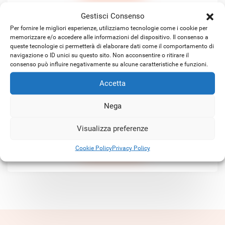
Gestisci Consenso
Per fornire le migliori esperienze, utilizziamo tecnologie come i cookie per
memorizzare e/o accedere alle informazioni del dispositivo. Il consenso a
queste tecnologie ci permetterà di elaborare dati come il comportamento di
navigazione o ID unici su questo sito. Non acconsentire o ritirare il
consenso può influire negativamente su alcune caratteristiche e funzioni.
Accetta
Satellitare KA-SAT ibrido
Nega
Visualizza preferenze
SCOPRI DI PIÙ
Cookie Policy
Privacy Policy