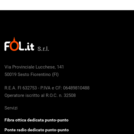
S.r.l.
Via Provinciale Lucchese, 141
50019 Sesto Fiorentino (FI)
R.E.A. FI 632753 - P.IVA e CF: 06489810488
Operatore iscritto al R.O.C. n. 32508
Servizi
Fibra ottica dedicata punto-punto
Ponte radio dedicato punto-punto