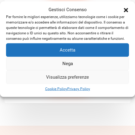
Gestisci Consenso
Per fornire le migliori esperienze, utilizziamo tecnologie come i cookie per
memorizzare e/o accedere alle informazioni del dispositivo. Il consenso a
queste tecnologie ci permetterà di elaborare dati come il comportamento di
navigazione o ID unici su questo sito. Non acconsentire o ritirare il
consenso può influire negativamente su alcune caratteristiche e funzioni.
Accetta
Satellitare KA-SAT ibrido
Nega
Visualizza preferenze
SCOPRI DI PIÙ
Cookie Policy
Privacy Policy