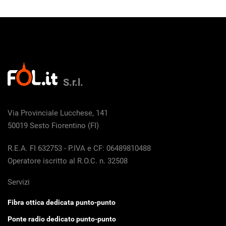
S.r.l.
Via Provinciale Lucchese, 141
50019 Sesto Fiorentino (FI)
R.E.A. FI 632753 - P.IVA e CF: 06489810488
Operatore iscritto al R.O.C. n. 32508
Servizi
Fibra ottica dedicata punto-punto
Ponte radio dedicato punto-punto