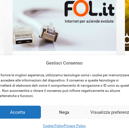
WAN Bonding: come funziona
Gestisci Consenso
l’unione di più connessioni
 fornire le migliori esperienze, utilizziamo tecnologie come i cookie per memorizzare
 accedere alle informazioni del dispositivo. Il consenso a queste tecnologie ci
metterà di elaborare dati come il comportamento di navigazione o ID unici su ques
o. Non acconsentire o ritirare il consenso può influire negativamente su alcune
atteristiche e funzioni.
Accetta
Nega
Visualizza preferen
Cookie Policy
Privacy Policy