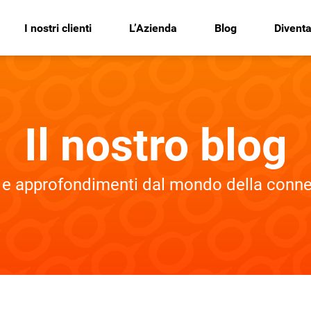
I nostri clienti
L’Azienda
Blog
Diventa
Il nostro blog
e approfondimenti dal mondo della connet