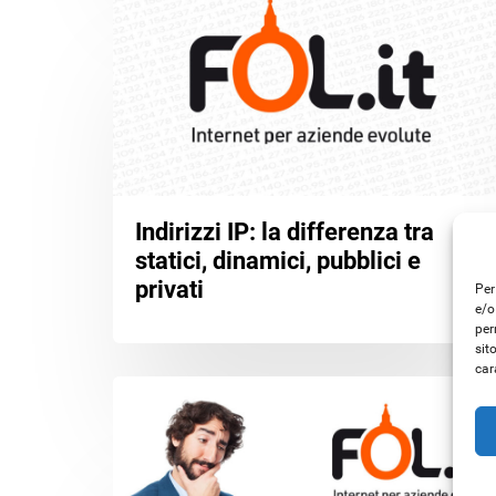
Indirizzi IP: la differenza tra
statici, dinamici, pubblici e
privati
Per
e/o
per
sit
car