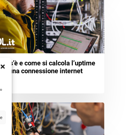
Cos’è e come si calcola l’uptime
di una connessione internet
to
ze