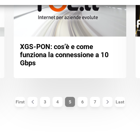
XGS-PON: cos’è e come
funziona la connessione a 10
Gbps
First
3
4
5
6
7
Last