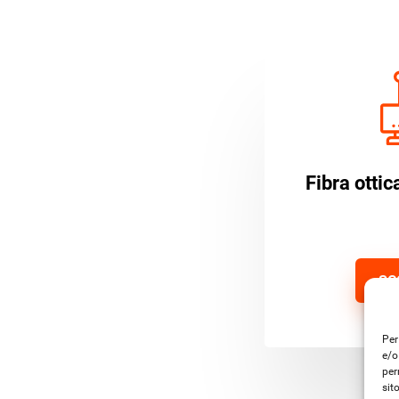
Fibra otti
SC
Per
e/o
per
sit