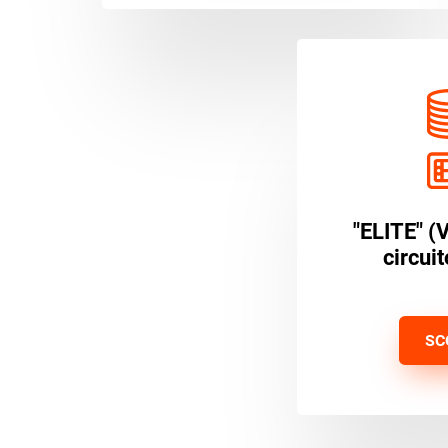
"ELITE" (
circui
SC