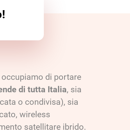
o!
 occupiamo di portare
ende di tutta Italia
, sia
icata o condivisa), sia
cato, wireless
ento satellitare ibrido.