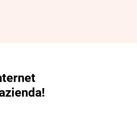
nternet
 azienda!