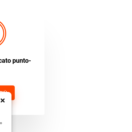
cato punto-
PIÙ
to