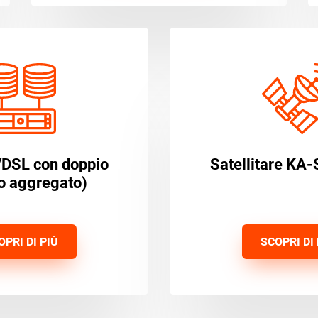
VDSL con doppio
Satellitare KA-
to aggregato)
OPRI DI PIÙ
SCOPRI DI 