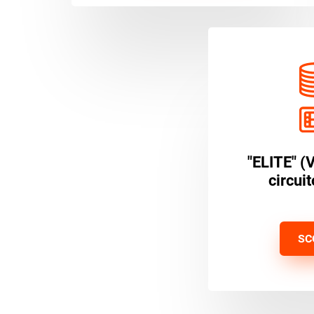
"ELITE" (
circui
SC