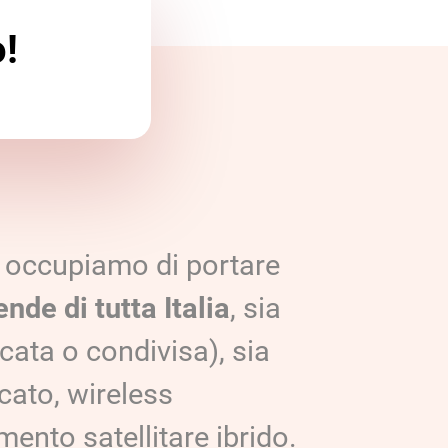
o!
 occupiamo di portare
ende di tutta Italia
, sia
icata o condivisa), sia
cato, wireless
ento satellitare ibrido.