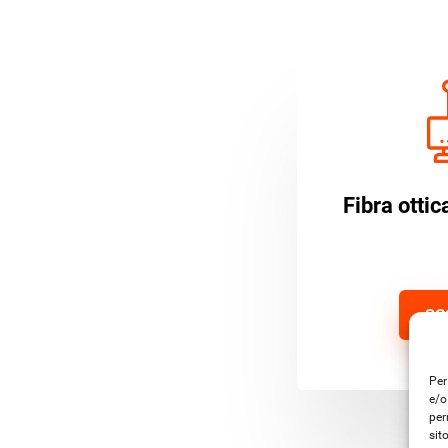
Fibra otti
SC
Per
e/o
per
sit