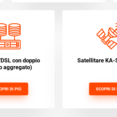
VDSL con doppio
Satellitare KA-
to aggregato)
OPRI DI PIÙ
SCOPRI DI 