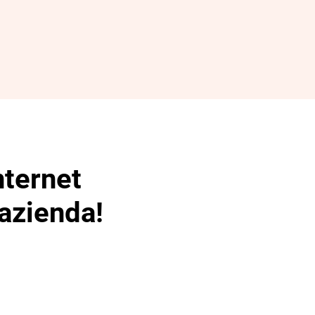
nternet
 azienda!