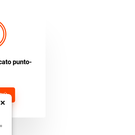
cato punto-
PIÙ
to