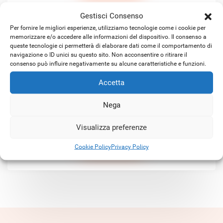
Gestisci Consenso
Per fornire le migliori esperienze, utilizziamo tecnologie come i cookie per
memorizzare e/o accedere alle informazioni del dispositivo. Il consenso a
queste tecnologie ci permetterà di elaborare dati come il comportamento di
navigazione o ID unici su questo sito. Non acconsentire o ritirare il
consenso può influire negativamente su alcune caratteristiche e funzioni.
Accetta
Satellitare KA-SAT ibrido
Nega
Visualizza preferenze
SCOPRI DI PIÙ
Cookie Policy
Privacy Policy