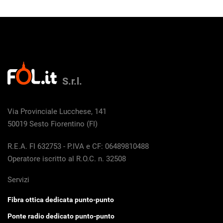
S.r.l.
Via Provinciale Lucchese, 141
50019 Sesto Fiorentino (FI)
R.E.A. FI 632753 - P.IVA e CF: 06489810488
Operatore iscritto al R.O.C. n. 32508
Servizi
Fibra ottica dedicata punto-punto
Ponte radio dedicato punto-punto