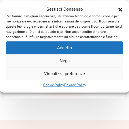
Gestisci Consenso
Per fornire le migliori esperienze, utilizziamo tecnologie come i cookie per
memorizzare e/o accedere alle informazioni del dispositivo. Il consenso a
queste tecnologie ci permetterà di elaborare dati come il comportamento di
navigazione o ID unici su questo sito. Non acconsentire o ritirare il
consenso può influire negativamente su alcune caratteristiche e funzioni.
Accetta
Satellitare KA-SAT ibrido
Nega
Visualizza preferenze
SCOPRI DI PIÙ
Cookie Policy
Privacy Policy