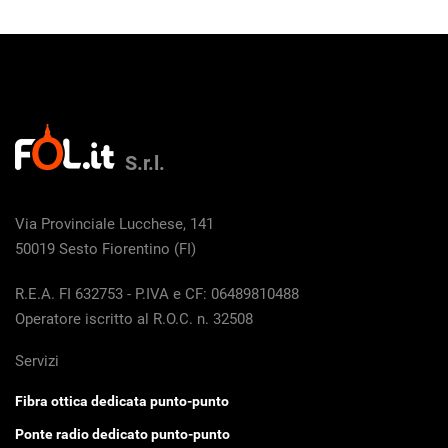
S.r.l.
Via Provinciale Lucchese, 141
50019 Sesto Fiorentino (FI)
R.E.A. FI 632753 - P.IVA e CF: 06489810488
Operatore iscritto al R.O.C. n. 32508
Servizi
Fibra ottica dedicata punto-punto
Ponte radio dedicato punto-punto