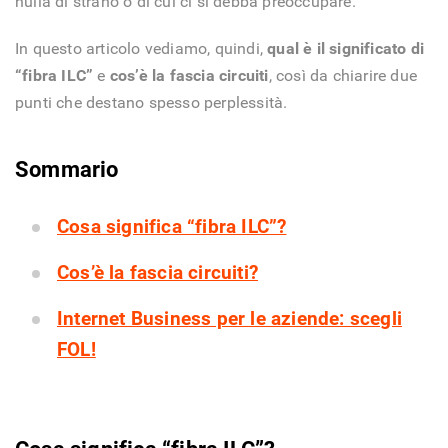
nulla di strano o di cui ci si debba preoccupare.
In questo articolo vediamo, quindi,
qual è il significato di
“fibra ILC”
e
cos’è la fascia circuiti
, così da chiarire due
punti che destano spesso perplessità.
Sommario
Cosa significa “fibra ILC”?
Cos’è la fascia circuiti?
Internet Business per le aziende: scegli
FOL!