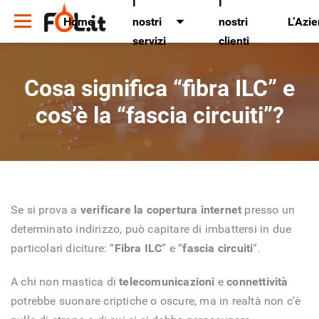
I
I
Home
nostri
nostri
L’Azi
servizi
clienti
Cosa significa “fibra ILC” e
cos’è la “fascia circuiti”?
Se si prova a
verificare la copertura internet
presso un
determinato indirizzo, può capitare di imbattersi in due
particolari diciture: “
Fibra ILC
” e “
fascia circuiti
“.
A chi non mastica di
telecomunicazioni
e
connettività
potrebbe suonare criptiche o oscure, ma in realtà non c’è