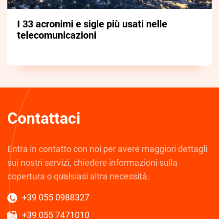
I 33 acronimi e sigle più usati nelle
telecomunicazioni
Contattaci
Entra in contatto con noi per avere maggiori dettagli
sui nostri servizi, chiedere informazioni sulla
copertura o qualsiasi altra necessità.
+39 055 0988327
+39 055 7471010