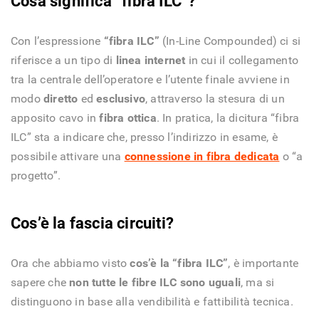
Cosa significa “fibra ILC”?
Con l’espressione
“fibra ILC”
(In-Line Compounded) ci si
riferisce a un tipo di
linea internet
in cui il collegamento
tra la centrale dell’operatore e l’utente finale avviene in
modo
diretto
ed
esclusivo
, attraverso la stesura di un
apposito cavo in
fibra ottica
. In pratica, la dicitura “fibra
ILC” sta a indicare che, presso l’indirizzo in esame, è
possibile attivare una
connessione in fibra dedicata
o “a
progetto”.
Cos’è la fascia circuiti?
Ora che abbiamo visto
cos’è la “fibra ILC”
, è importante
sapere che
non tutte le fibre ILC sono uguali
, ma si
distinguono in base alla vendibilità e fattibilità tecnica.