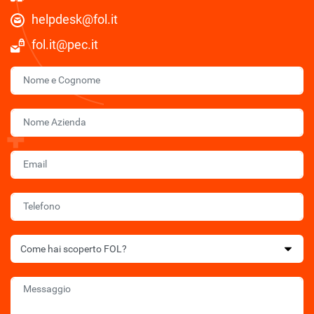
helpdesk@fol.it
fol.it@pec.it