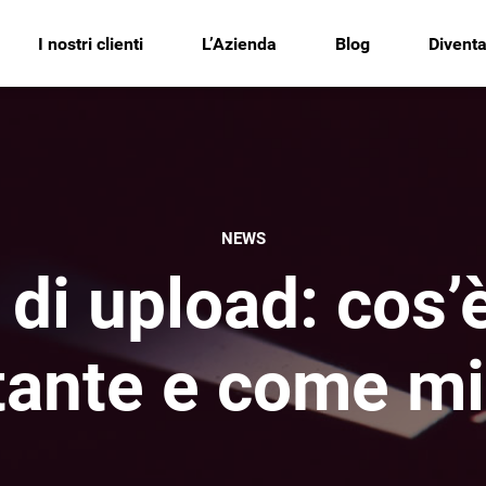
I nostri clienti
L’Azienda
Blog
Diventa
NEWS
 di upload: cos’
tante e come mig