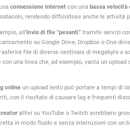
 una
connessione Internet
con una
bassa velocità 
 ostacolo, rendendo difficoltose anche le attività p
mpio, all’
invio di file “pesanti”
tramite servizi c
 caricamento su Google Drive, Dropbox o One dri
rasferire file di diverse centinaia di megabyte o ad
 con una linea che, ad esempio, vanta un upload d
g online
un upload lento può portare a tempi di la
tti, con il risultato di causare lag e frequenti dis
creator
attivi su YouTube o Twitch avrebbero gros
iretta in modo fluido e senza interruzioni con un 