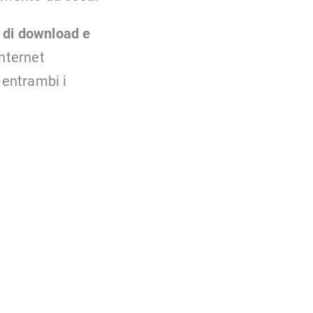
à di download e
internet
 entrambi i