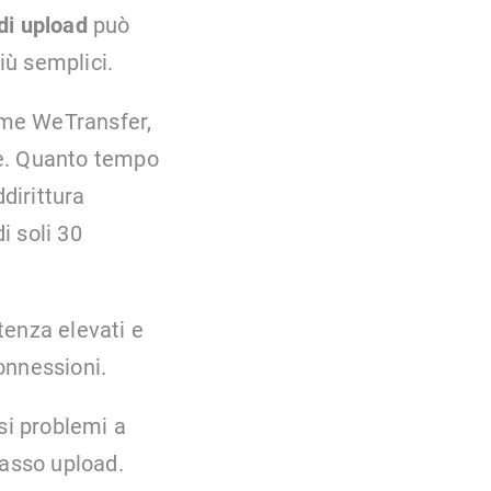
di upload
può
iù semplici.
ome WeTransfer,
ve. Quanto tempo
dirittura
i soli 30
tenza elevati e
connessioni.
si problemi a
basso upload.