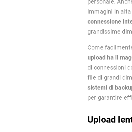
personale. Anch
immagini in alta 
connessione int
grandissime dim
Come facilmente 
upload ha il mag
di connessioni d
file di grandi d
sistemi di backu
per garantire eff
Upload len