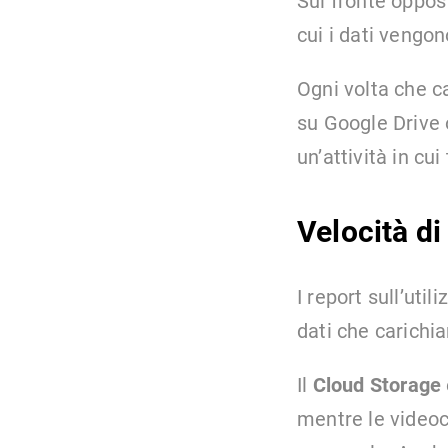
Sul fronte oppost
cui i dati vengon
Ogni volta che c
su Google Drive 
un’attività in cu
Velocità d
I report sull’util
dati che carich
Il
Cloud Storage
mentre le videoc