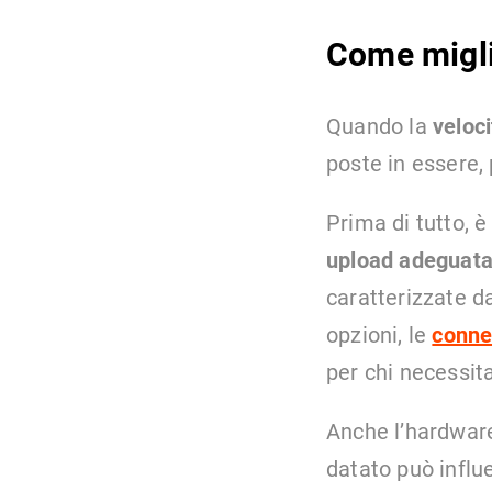
Come miglio
Quando la
veloci
poste in essere,
Prima di tutto, 
upload adeguata 
caratterizzate 
opzioni, le
connes
per chi necessita
Anche l’hardware
datato può influ