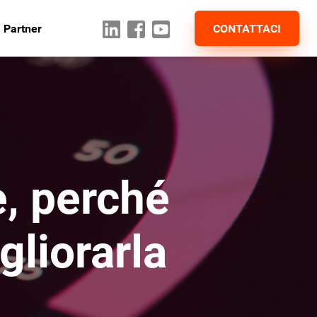
 Partner
CONTATTACI
è, perché
liorarla