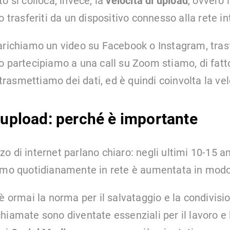
o si colloca, invece, la
velocità di upload
, ovvero 
o trasferiti da un dispositivo connesso alla rete in
arichiamo un video su Facebook o Instagram, tras
o partecipiamo a una call su Zoom stiamo, di fatt
i trasmettiamo dei dati, ed è quindi coinvolta la vel
i upload: perché è importante
izzo di internet parlano chiaro: negli ultimi 10-15 an
iamo quotidianamente in rete è aumentata in mod
è ormai la norma per il salvataggio e la condivision
hiamate sono diventate essenziali per il lavoro e l