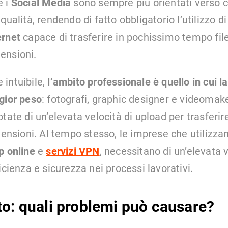
e i
Social Media
sono sempre più orientati verso c
qualità, rendendo di fatto obbligatorio l’utilizzo d
ernet
capace di trasferire in pochissimo tempo file
ensioni.
intuibile,
l’ambito professionale è quello in cui la
gior peso
: fotografi, graphic designer e videoma
otate di un’elevata velocità di upload per trasfer
imensioni. Al tempo stesso, le imprese che utilizz
p online
e
servizi VPN
,
necessitano di un’elevata v
icienza e sicurezza nei processi lavorativi.
to: quali problemi può causare?