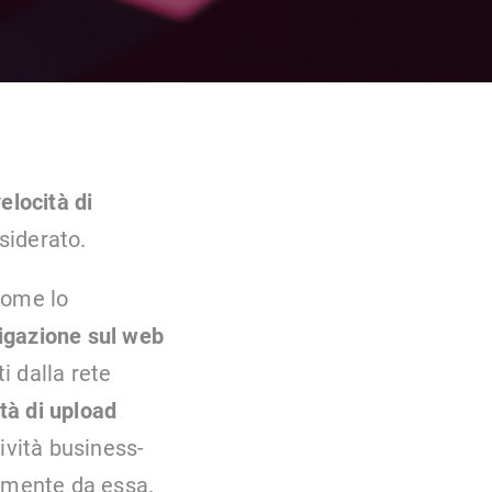
elocità di
siderato.
 come lo
igazione sul web
i dalla rete
tà di upload
ività business-
tamente da essa.