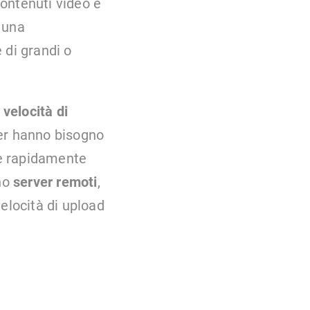
ontenuti video e
i una
 di grandi o
 velocità di
ker hanno bisogno
ire rapidamente
ano
server remoti
,
elocità di upload