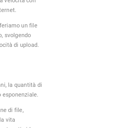
la velocità con
ternet.
feriamo un file
o, svolgendo
ocità di upload.
ni, la quantità di
o esponenziale.
e di file,
a vita