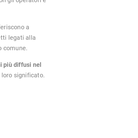
n gli operatori e
iferiscono a
ti legati alla
io comune.
i più diffusi nel
 loro significato.