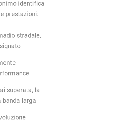
onimo identifica
 e prestazioni:
armadio stradale,
esignato
amente
performance
ai superata, la
 a banda larga
evoluzione