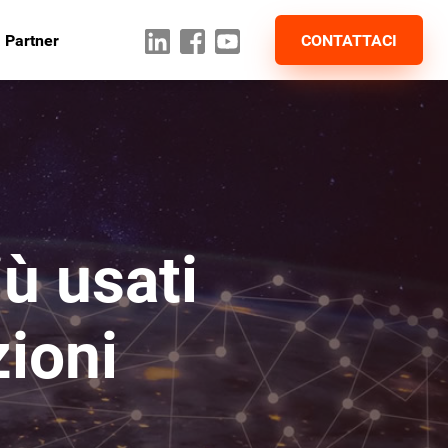
 Partner
CONTATTACI
iù usati
ioni