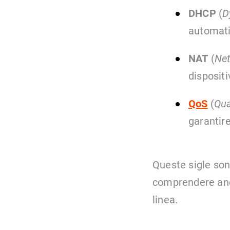
DHCP
(
D
automati
NAT
(
Net
dispositi
QoS
(
Qua
garantir
Queste sigle son
comprendere anch
linea.