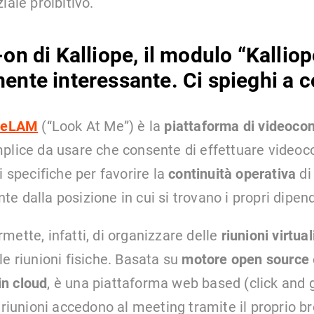
iale proibitivo.
-on di Kalliope, il modulo “Kalli
ente interessante. Ci spieghi a 
opeLAM
(“Look At Me”) è la
piattaforma di videoco
plice da usare che consente di effettuare videoc
i specifiche per favorire la
continuità operativa
di
 dalla posizione in cui si trovano i propri dipende
mette, infatti, di organizzare delle
riunioni virtual
le riunioni fisiche. Basata su
motore open source
n cloud
, è una piattaforma web based (click and g
e riunioni accedono al meeting tramite il proprio 