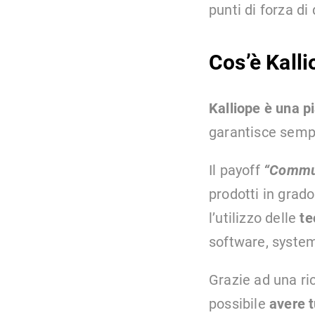
punti di forza di
Cos’è Kalli
Kalliope è una p
garantisce sempl
Il payoff
“Commu
prodotti in grado
l’utilizzo delle
te
software, system 
Grazie ad una ric
possibile
avere t