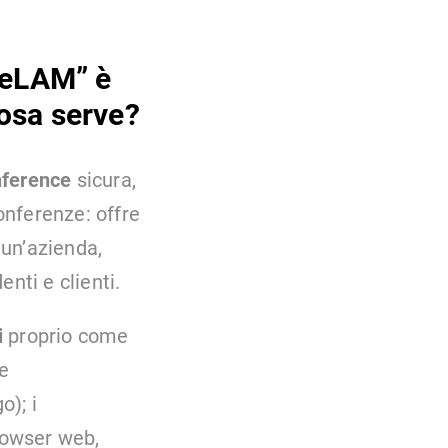
opeLAM” è
cosa serve?
nference
sicura,
onferenze: offre
 un’azienda,
nti e clienti.
i
proprio come
e
o); i
browser web,