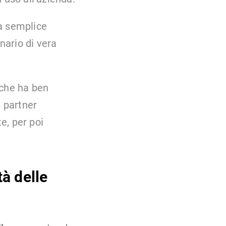
na semplice
nario di vera
che ha ben
i partner
te, per poi
tà delle