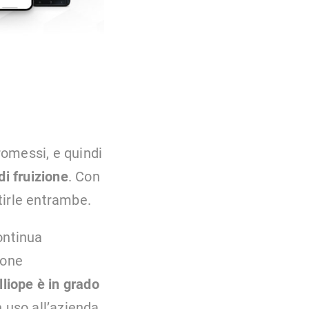
romessi, e quindi
di fruizione
. Con
tirle entrambe.
ontinua
done
lliope è in grado
n uso all’azienda.