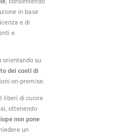
le
, consentendo
azione in base
licenza e di
enti e
iù orientando su
o dei costi di
ioni on-premise.
 liberi di cucire
ssi, ottenendo
liope non pone
chiedere un