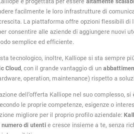
alliope è progettata per essere
altamente scalabi
ndere facilmente le loro infrastrutture di comunic
crescita. La piattaforma offre opzioni flessibili di 
r consentire alle aziende di aggiungere nuovi ut
modo semplice ed efficiente.
sta tecnologico, inoltre, Kalliope si sta sempre p
ic Cloud
, con il grande vantaggio di un
abbattiment
rdware, operation, maintenance) rispetto a soluz
lazione dell’offerta Kalliope nel suo complesso, si è
 secondo le proprie competenze, esigenze o intere
zione migliore per il proprio profilo aziendale:
Kal
l numero di utenti
e cresce insieme a te, senza ri