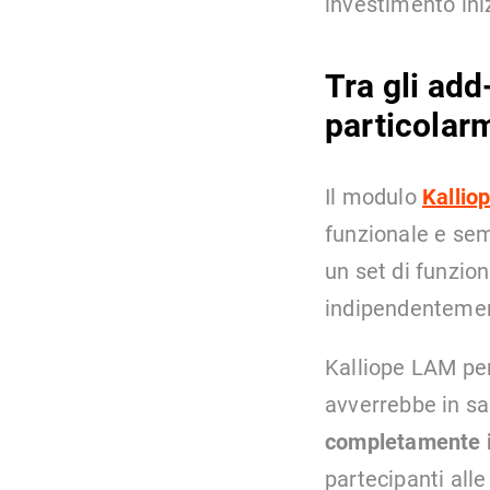
investimento iniz
Tra gli add
particolarm
Il modulo
Kalli
funzionale e sem
un set di funzion
indipendentemente
Kalliope LAM per
avverrebbe in sa
completamente i
partecipanti all