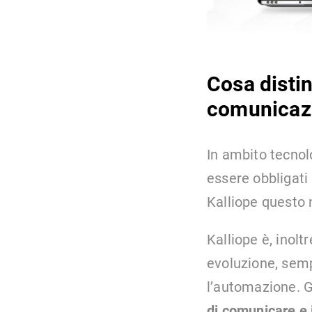
Cosa distin
comunicazi
In ambito tecnol
essere obbligati
Kalliope questo 
Kalliope è, inol
evoluzione, semp
l’automazione. G
di comunicare e