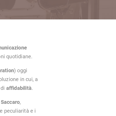
municazione
oni quotidiane.
ration
) oggi
oluzione in cui, a
 di
affidabilità
.
 Saccaro
,
e peculiarità e i