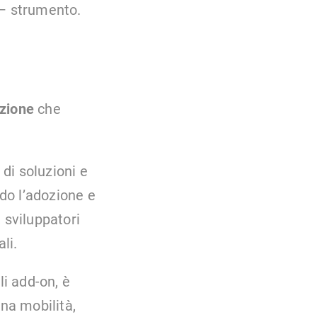
 – strumento.
azione
che
di soluzioni e
ndo l’adozione e
, sviluppatori
li.
li add-on, è
ena mobilità,