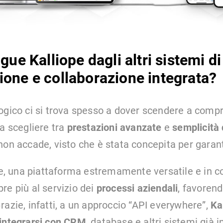
gue Kalliope dagli altri sistemi di
one e collaborazione integrata?
ogico ci si trova spesso a dover scendere a comp
 a scegliere tra
prestazioni avanzate
e
semplicità 
non accade, visto che è stata concepita per garan
tre, una piattaforma estremamente versatile e in c
re più al servizio dei
processi aziendali
, favoren
razie, infatti, a un approccio “API everywhere”,
Ka
 integrarsi con CRM
, database e altri sistemi già i