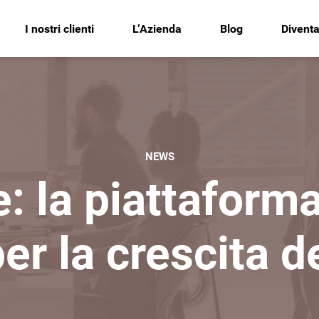
I nostri clienti
L’Azienda
Blog
Diventa
NEWS
e: la piattaform
per la crescita d