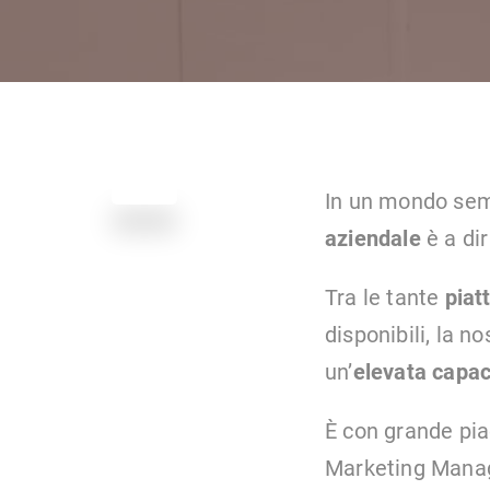
In un mondo semp
aziendale
è a di
Tra le tante
piat
disponibili, la n
un’
elevata capac
È con grande piac
Marketing Manager 