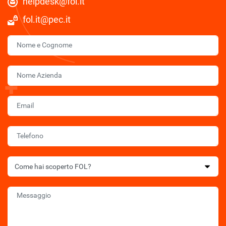
helpdesk@fol.it
fol.it@pec.it