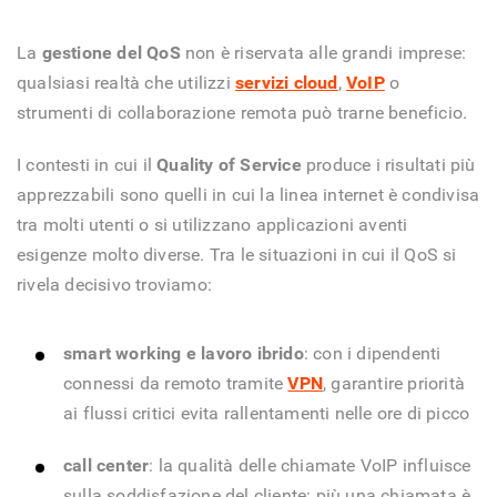
La
gestione del QoS
non è riservata alle grandi imprese:
qualsiasi realtà che utilizzi
servizi cloud
,
VoIP
o
strumenti di collaborazione remota può trarne beneficio.
I contesti in cui il
Quality of Service
produce i risultati più
apprezzabili sono quelli in cui la linea internet è condivisa
tra molti utenti o si utilizzano applicazioni aventi
esigenze molto diverse. Tra le situazioni in cui il QoS si
rivela decisivo troviamo:
smart working e lavoro ibrido
: con i dipendenti
connessi da remoto tramite
VPN
, garantire priorità
ai flussi critici evita rallentamenti nelle ore di picco
call center
: la qualità delle chiamate VoIP influisce
sulla soddisfazione del cliente: più una chiamata è