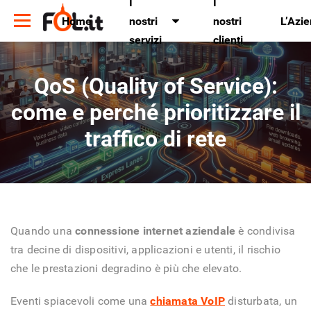
I
I
Home
nostri
nostri
L’Azi
servizi
clienti
QoS (Quality of Service):
come e perché prioritizzare il
traffico di rete
Quando una
connessione internet aziendale
è condivisa
tra decine di dispositivi, applicazioni e utenti, il rischio
che le prestazioni degradino è più che elevato.
Eventi spiacevoli come una
chiamata VoIP
disturbata, un